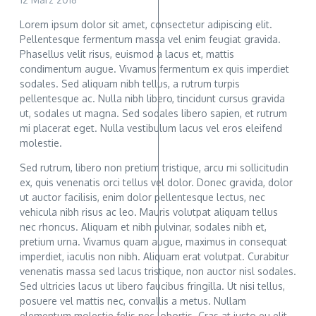
Lorem ipsum dolor sit amet, consectetur adipiscing elit.
Pellentesque fermentum massa vel enim feugiat gravida.
Phasellus velit risus, euismod a lacus et, mattis
condimentum augue. Vivamus fermentum ex quis imperdiet
sodales. Sed aliquam nibh tellus, a rutrum turpis
pellentesque ac. Nulla nibh libero, tincidunt cursus gravida
ut, sodales ut magna. Sed sodales libero sapien, et rutrum
mi placerat eget. Nulla vestibulum lacus vel eros eleifend
molestie.
Sed rutrum, libero non pretium tristique, arcu mi sollicitudin
ex, quis venenatis orci tellus vel dolor. Donec gravida, dolor
ut auctor facilisis, enim dolor pellentesque lectus, nec
vehicula nibh risus ac leo. Mauris volutpat aliquam tellus
nec rhoncus. Aliquam et nibh pulvinar, sodales nibh et,
pretium urna. Vivamus quam augue, maximus in consequat
imperdiet, iaculis non nibh. Aliquam erat volutpat. Curabitur
venenatis massa sed lacus tristique, non auctor nisl sodales.
Sed ultricies lacus ut libero faucibus fringilla. Ut nisi tellus,
posuere vel mattis nec, convallis a metus. Nullam
elementum molestie felis nec lobortis. Cras at justo eu elit