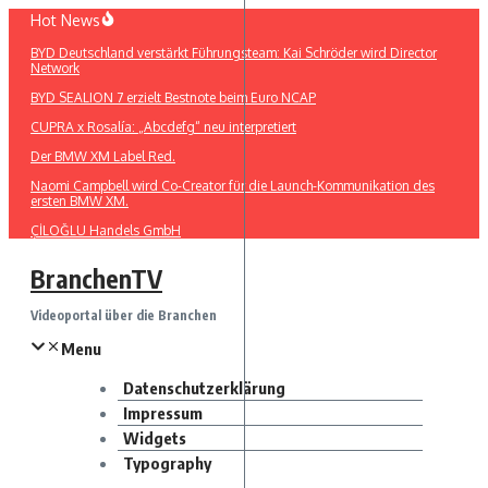
Zum
Hot News
Inhalt
BYD Deutschland verstärkt Führungsteam: Kai Schröder wird Director
springen
Network
BYD SEALION 7 erzielt Bestnote beim Euro NCAP
CUPRA x Rosalía: „Abcdefg“ neu interpretiert
Der BMW XM Label Red.
Naomi Campbell wird Co-Creator für die Launch-Kommunikation des
ersten BMW XM.
ÇİLOĞLU Handels GmbH
BranchenTV
Videoportal über die Branchen
Menu
Datenschutzerklärung
Impressum
Widgets
Typography